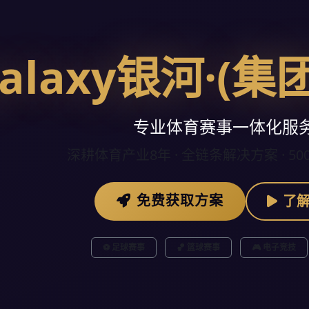
galaxy银河·(
专业体育赛事一体化服
深耕体育产业8年 · 全链条解决方案 · 5
免费获取方案
了
⚽ 足球赛事
🏀 篮球赛事
🎮 电子竞技